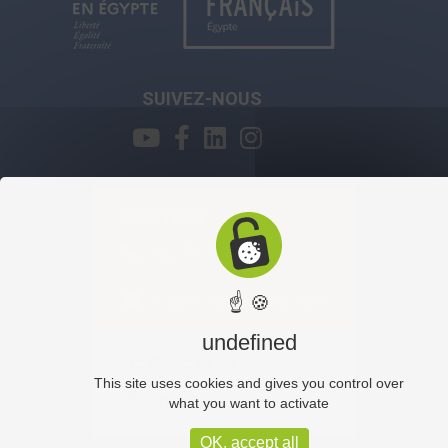
SUIVEZ-NOUS
CONTACT
0227915800
infocours@ifegypte.com
☝ 🍪
undefined
NEWSLETTER
This site uses cookies and gives you control over
S'INSCRIRE
what you want to activate
OK, accept all