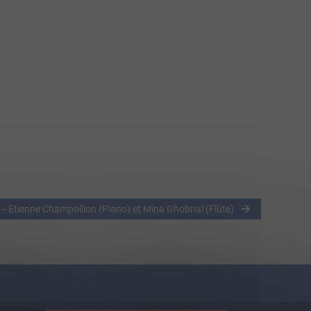
 – Etienne Champollion (Piano) et Mina Ghobrial (Flûte)