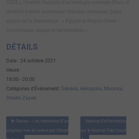
CEDEJ, l’Institut français d’archéologie orientale (Ifao) et
l’Institut Institut dominicain d’études orientales (Idéo)
autour de la thématique : « Égypte et Moyen-Orient –
Dynamiques, enjeux et temporalités ».
DÉTAILS
Date :
24 octobre 2021
Heure :
18:00 - 20:00
Catégories d’Évènement:
Général
,
Héliopolis
,
Mounira
,
Sheikh Zayed
Danse – Les mémoires d’un
Séance d’information
seigneur mis en scène par Olivier
sur le festival Très Court