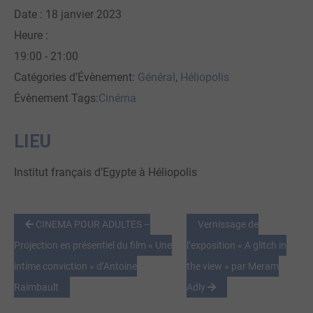
Date :
18 janvier 2023
Heure :
19:00 - 21:00
Catégories d’Évènement:
Général
,
Héliopolis
Évènement Tags:
Cinéma
LIEU
Institut français d’Egypte à Héliopolis
CINEMA POUR ADULTES –
Vernissage de
Projection en présentiel du film « Une
l’exposition « A glitch in
intime conviction » d’Antoine
the view » par Meram
Raimbault
Adly